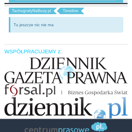
TachografyNaBusy.pl
Timeline
Tu jeszcze nic nie ma
WSPÓŁPRACUJEMY z:
Zaufali nam: