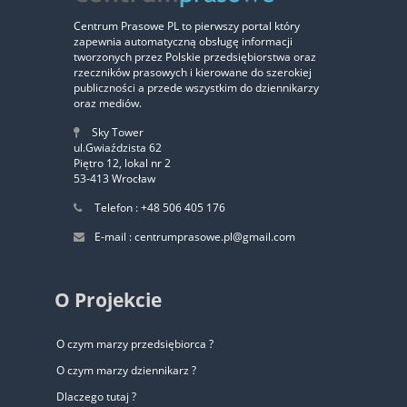
Centrum Prasowe PL to pierwszy portal który
zapewnia automatyczną obsługę informacji
‹
›
tworzonych przez Polskie przedsiębiorstwa oraz
rzeczników prasowych i kierowane do szerokiej
publiczności a przede wszystkim do dziennikarzy
oraz mediów.
Sky Tower
ul.Gwiaździsta 62
Piętro 12, lokal nr 2
53-413 Wrocław
Telefon : +48 506 405 176
E-mail : centrumprasowe.pl@gmail.com
O Projekcie
O czym marzy przedsiębiorca ?
O czym marzy dziennikarz ?
Dlaczego tutaj ?